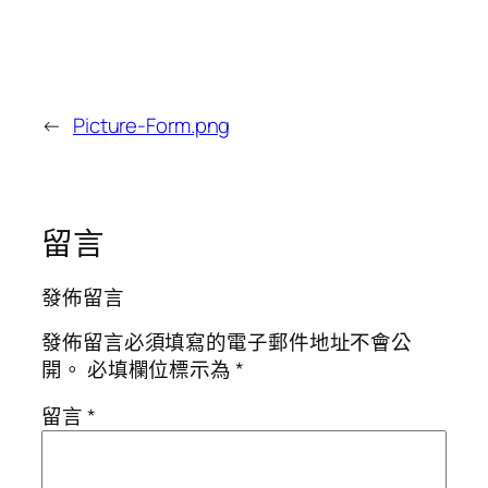
←
Picture-Form.png
留言
發佈留言
發佈留言必須填寫的電子郵件地址不會公
開。
必填欄位標示為
*
留言
*