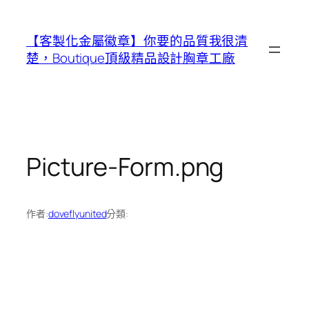
跳
至
【客製化金屬徽章】你要的品質我很清
主
楚，Boutique頂級精品設計胸章工廠
要
內
容
Picture-Form.png
作者:
doveflyunited
分類: