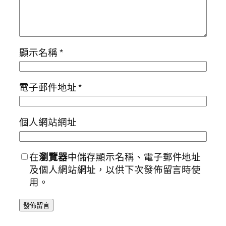
顯示名稱
*
電子郵件地址
*
個人網站網址
在
瀏覽器
中儲存顯示名稱、電子郵件地址
及個人網站網址，以供下次發佈留言時使
用。