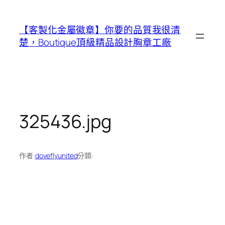
跳
至
【客製化金屬徽章】你要的品質我很清
主
楚，Boutique頂級精品設計胸章工廠
要
內
容
325436.jpg
作者:
doveflyunited
分類: