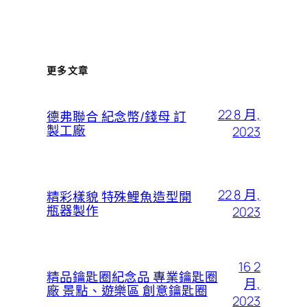
更多文章
22 8 月,
德弗聯合 紀念幣/錢母 訂
製工廠
2023
22 8 月,
精彩樣貌 特殊鯉魚造型開
瓶器製作
2023
16 2
精品鑰匙圈紀念品 專業鑰匙圈
月,
廠 景點、遊樂區 創意鑰匙圈
2023