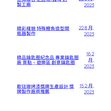
製工廠
2023
22 8 月,
精彩樣貌 特殊鯉魚造型開
瓶器製作
2023
16 2
精品鑰匙圈紀念品 專業鑰匙圈
月,
廠 景點、遊樂區 創意鑰匙圈
2023
15 2 月,
軟琺瑯烤漆獎牌生產設計 獎
牌製作廠商推薦
2023