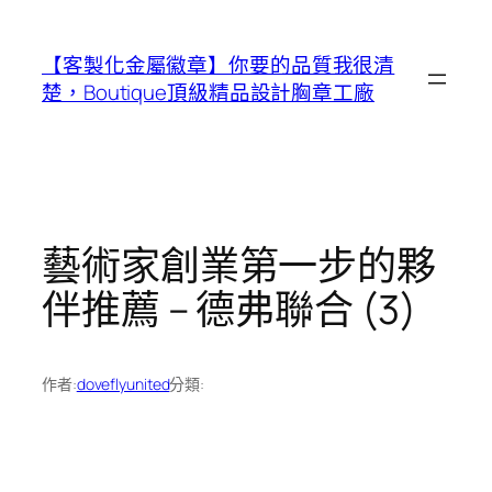
跳
至
【客製化金屬徽章】你要的品質我很清
主
楚，Boutique頂級精品設計胸章工廠
要
內
容
藝術家創業第一步的夥
伴推薦 – 德弗聯合 (3)
作者:
doveflyunited
分類: