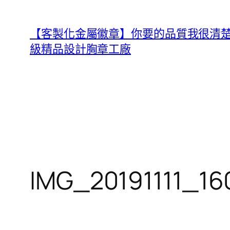
跳
至
【客製化金屬徽章】你要的品質我很清楚，B
主
級精品設計胸章工廠
要
內
容
IMG_20191111_16