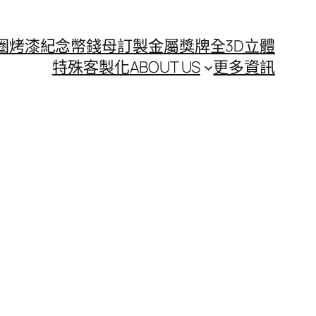
圈
烤漆紀念幣
錢母訂製
金屬獎牌
全3D立體
特殊客製化
ABOUT US
更多資訊