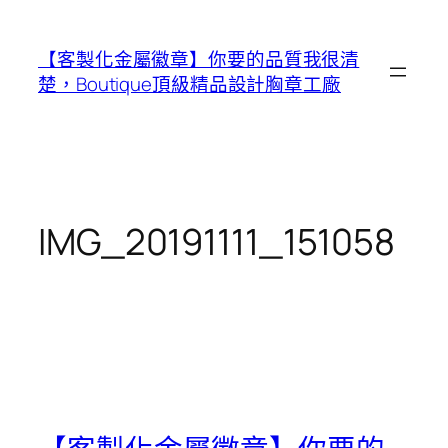
跳
至
【客製化金屬徽章】你要的品質我很清
主
楚，Boutique頂級精品設計胸章工廠
要
內
容
IMG_20191111_151058