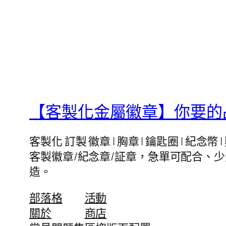
【客製化金屬徽章】你要的品
客製化 訂製 徽章 | 胸章 | 鑰匙圈 | 
客製徽章/紀念章/証章，急單可配合、
造。
部落格
活動
關於
商店