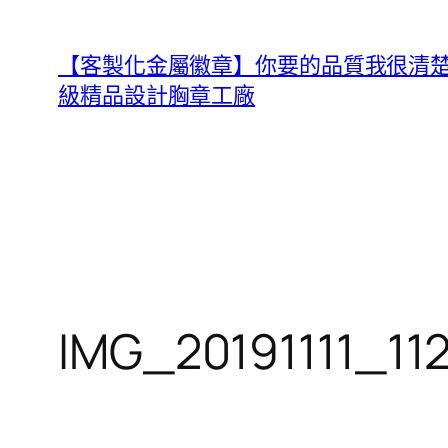
跳
至
【客製化金屬徽章】你要的品質我很清楚，B
主
級精品設計胸章工廠
要
內
容
IMG_20191111_11