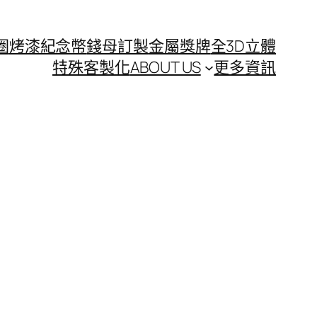
圈
烤漆紀念幣
錢母訂製
金屬獎牌
全3D立體
特殊客製化
ABOUT US
更多資訊