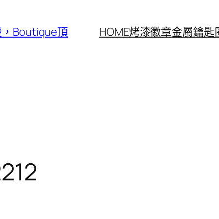
outique頂
HOME
烤漆徽章
金屬鑰匙
2212