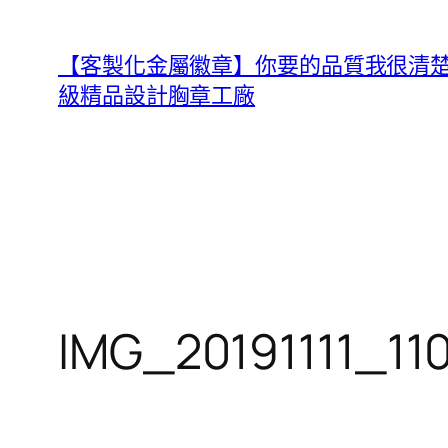
跳
至
【客製化金屬徽章】你要的品質我很清楚，B
主
級精品設計胸章工廠
要
內
容
IMG_20191111_11