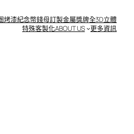
圈
烤漆紀念幣
錢母訂製
金屬獎牌
全3D立體
特殊客製化
ABOUT US
更多資訊