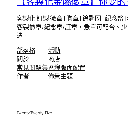
【客製化金屬徽章】你要的品
客製化 訂製 徽章 | 胸章 | 鑰匙圈 | 
客製徽章/紀念章/証章，急單可配合、
造。
部落格
活動
關於
商店
常見問題集
區塊版面配置
作者
佈景主題
Twenty Twenty-Five