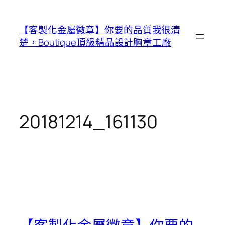
跳
至
【客製化金屬徽章】你要的品質我很清
主
楚，Boutique頂級精品設計胸章工廠
要
內
容
20181214_161130