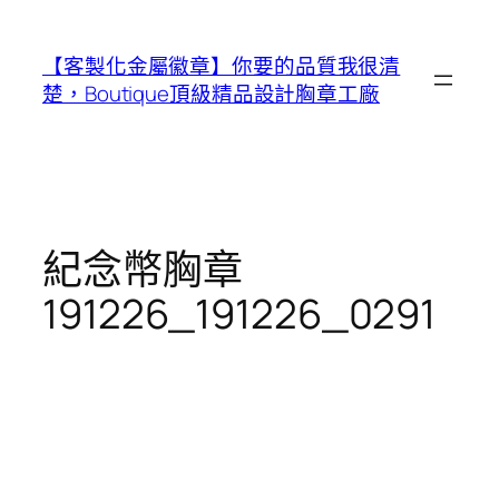
跳
至
【客製化金屬徽章】你要的品質我很清
主
楚，Boutique頂級精品設計胸章工廠
要
內
容
紀念幣胸章
191226_191226_0291