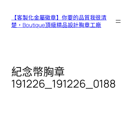
跳
至
【客製化金屬徽章】你要的品質我很清
主
楚，Boutique頂級精品設計胸章工廠
要
內
容
紀念幣胸章
191226_191226_0188