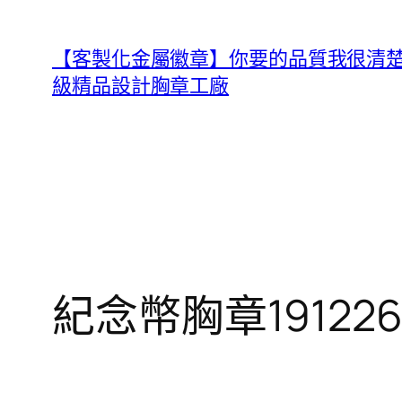
跳
至
【客製化金屬徽章】你要的品質我很清楚，B
主
級精品設計胸章工廠
要
內
容
紀念幣胸章191226_