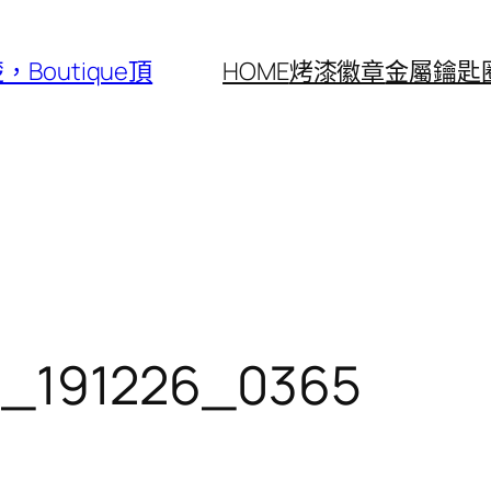
outique頂
HOME
烤漆徽章
金屬鑰匙
191226_0365