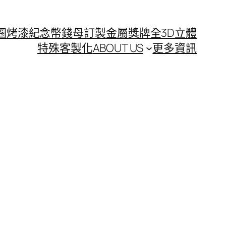
圈
烤漆紀念幣
錢母訂製
金屬獎牌
全3D立體
特殊客製化
ABOUT US
更多資訊