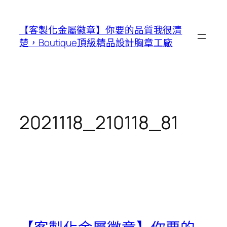
跳
至
【客製化金屬徽章】你要的品質我很清
主
楚，Boutique頂級精品設計胸章工廠
要
內
容
2021118_210118_81